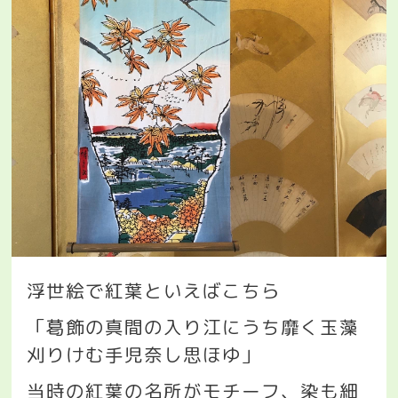
浮世絵で紅葉といえばこちら
「葛飾の真間の入り江にうち靡く玉藻
刈りけむ手児奈し思ほゆ」
当時の紅葉の名所がモチーフ、染も細