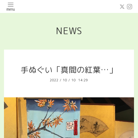
NEWS
手ぬぐい「真間の紅葉…」
2022
/
10
/
10 14:29