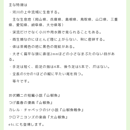
主な特徴は
・河川の上中流域に生息する。
主な生息地（岡山県、兵庫県、島根県、鳥取県、山口県、三重
県、愛知県、岐阜県、大分県等）
・渓流だけでなく小川や用水路で見られることもある。
・両生類なのにほとんど陸に上がらない、秋に産卵する。
・体は茶褐色の地に黒色の斑紋がある。
・大きく扁平な頭に直径2mmほどの小さなまぶたのない目があ
る。
・手足は短く、前足の指は4本、後ろ足は5本で、爪はない。
・全長の3分の1ほどの縦に平たい尾を持つ。
等々です。
井伏鱒二の短編小説『山椒魚』
つげ義春の漫画『山椒魚』
カレル・チャペックのSF小説『山椒魚戦争』
クロマニヨンズの楽曲『大山椒魚』
etc.にも登場します。