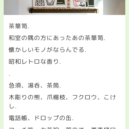
茶箪笥
.
和室の隅の方にあったあの茶箪笥
.
懐かしいモノがならんでる
.
昭和レトロな香り
.
.
急須、湯呑、茶筒
.
木彫りの熊、爪楊枝、フクロウ、こけ
し
.
電話帳、ドロップの缶
.