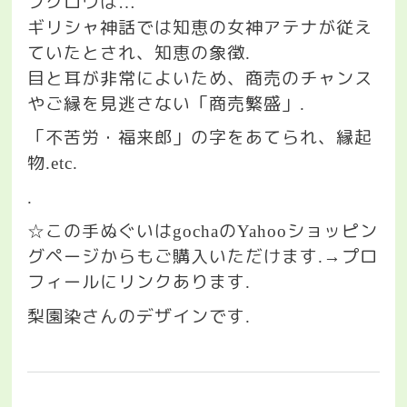
フクロウは
…
ギリシャ神話では知恵の女神アテナが従え
ていたとされ、知恵の象徴
.
目と耳が非常によいため、商売のチャンス
やご縁を見逃さない「商売繁盛」
.
「不苦労・福来郎」の字をあてられ、縁起
物
.etc.
.
この手ぬぐいは
の
ショッピン
☆
gocha
Yahoo
グページからもご購入いただけます
プロ
.→
フィールにリンクあります
.
梨園染さんのデザインです
.