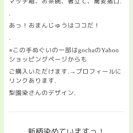
マッチ箱、お茶碗、箸立て、蕎麦猪口
.
.
あっ！おまんじゅうはココだ！
.
この手ぬぐいの一部は
の
⭐︎
gocha
Yahoo
ショッピングページからも
ご購入いただけます
プロフィールに
.→
リンクあります
.
梨園染さんのデザイン
.
新柄染めていますっ！