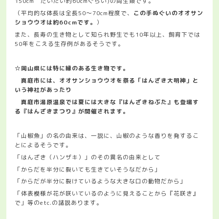
150cm だいたい約60cmぐらい)の両生類です。
（平均的な体長は全長50～70cm程度で、
この手ぬぐいのオオサン
ショウウオは約60cmです。
）
また、長寿の生き物として知られ野生でも10年以上、飼育下では
50年をこえる生存例があるそうです。
☆岡山県には特に縁のある生き物です。
真庭市には、オオサンショウウオを祭る「はんざき大明神」と
いう神社があったり
真庭市湯原温泉では夏には大きな『はんざきねぶた』も登場す
る『はんざきまつり』が開催されます。
「山椒魚」の名の由来は、一説に、山椒のような香りを発するこ
とによるそうです。
「はんざき（ハンザキ）」のその異名の由来として
「からだを半分に裂いても生きていそうなだから」
「からだが半分に裂けているような大きな口の動物だから」
「体表模様が花が咲いているのように見えることから『花咲き』
で」等のetc.の諸説あります。