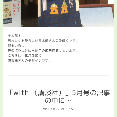
金太郎！
勇ましくも愛らしい金太郎さんの段飾りです。
熊もいるよ。
鯉のぼり以外にも端午の節句柄揃っています。
こちらは「五月段飾り」
濱文様さんのデザインです。
「with （講談社）」5月号の記事
の中に…
2019
/
03
/
29 17:56