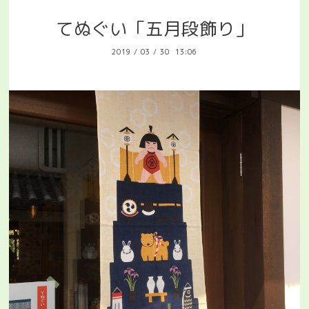
てぬぐい「五月段飾り」
2019
/
03
/
30 13:06