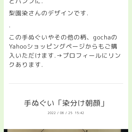
とパンフに
.
梨園染さんのデザインです
.
.
この手ぬぐいやその他の柄、
gocha
の
Yahoo
ショッピングページからもご購
入いただけます
.→
プロフィールにリン
クあります
.
手ぬぐい「染分け朝顔」
2022
/
06
/
25 15:42