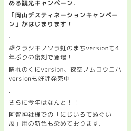
める観光キャンペーン
.
「岡山デスティネーションキャンペー
ン」がはじまります！
.
🌈
クラシキノソラ虹のまち
version
も
4
年ぶりの復刻で登場！
晴れのくに
version
、夜空ノムコウニハ
version
も好評発売中
.
.
さらに今年はなんと！！
阿智神社様での「にじいろてぬぐい
展」用の新色も染めております
.