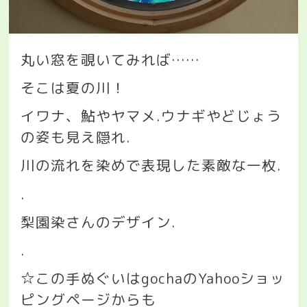
丸い窓を覗いてみれば
……
そこは夏の川！
イワナ、鮎やヤマメ
.
ウナギやどじょう
の姿も見え隠れ
.
川の流れを染めで表現した素敵な一枚
.
.
梨園染さんのデザイン
.
.
☆
この手ぬぐいは
gocha
の
Yahoo
ショッ
ピングページからも