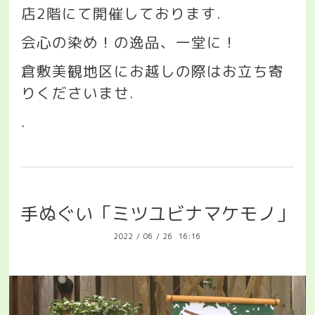
店
2
階にて開催しております
.
会心の染め！の逸品、一堂に！
倉敷美観地区にお越しの際はお立ち寄
りくださいませ
.
.
手ぬぐい「ミツユビナマケモノ」
2022
/
06
/
26 16:16