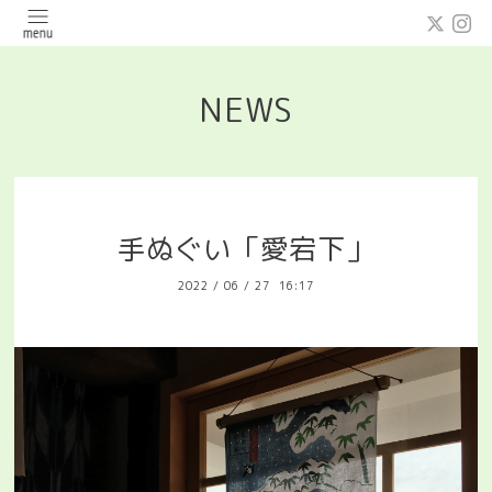
NEWS
手ぬぐい「愛宕下」
2022
/
06
/
27 16:17