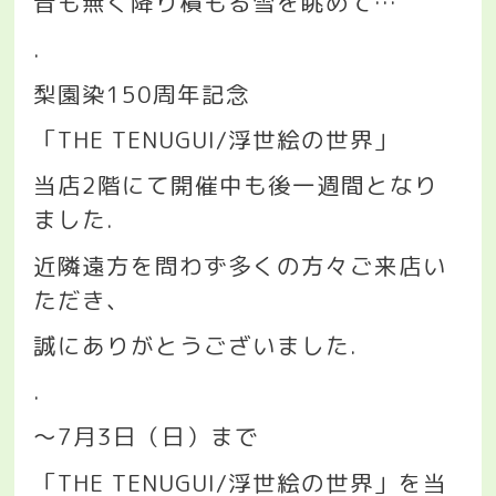
音も無く降り積もる雪を眺めて
…
.
梨園染
150
周年記念
「
THE TENUGUI/
浮世絵の世界」
当店
2
階にて開催中も後一週間となり
ました
.
近隣遠方を問わず多くの方々ご来店い
ただき、
誠にありがとうございました
.
.
〜
7
月
3
日（日）まで
「
THE TENUGUI/
浮世絵の世界」を当