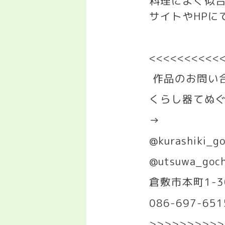
料理によく似
サイトや
HP
に
<<<<<<<<<<
作品のお問い
くらし器てぬ
→
@kurashiki_g
@utsuwa_goc
倉敷市本町
1-3
086-697-651
>>>>>>>>>>