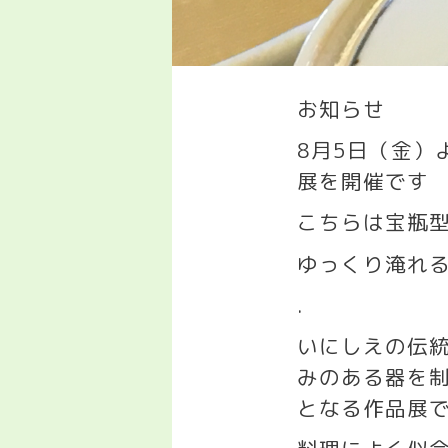
お知らせ
8
月
5
日（金）
展を開催です
こちらは宝瓶
ゆっくり淹れ
.
いにしえの伝
みのある器を
となる作品展