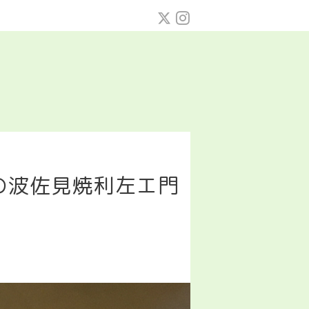
の波佐見焼利左エ門