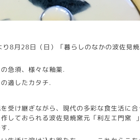
より
8
月
28
日（日）「暮らしのなかの波佐見焼
型の急須、様々な釉薬
.
るの適したカタチ
.
統を受け継ぎながら、現代の多彩な食生活に合
制作しておられる波佐見焼窯元「利左エ門窯
です
.