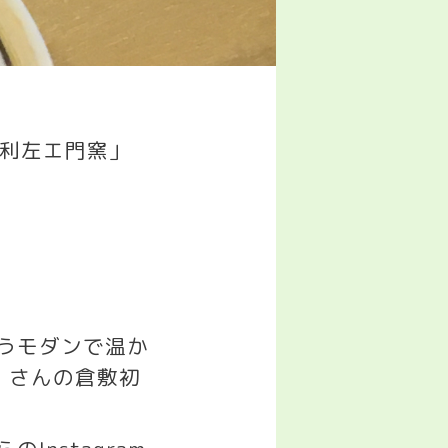
利左エ門窯」
うモダンで温か
」さんの倉敷初