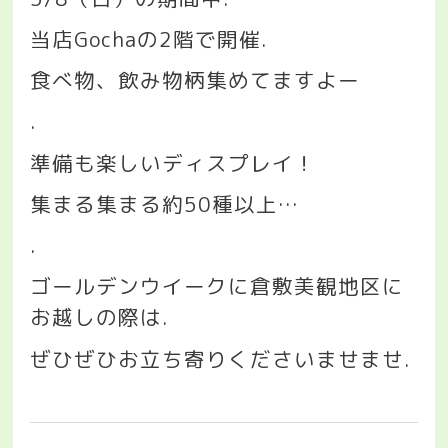
当店
Gocha
の
2
階で開催
.
食べ物、飲み物柄集めてますよー
.
準備も楽しいディスプレイ！
集まる集まる約
50
種以上
…
.
ゴールデンウイークに倉敷美観地区に
お越しの際は
.
ぜひぜひお立ち寄りくださいませませ
.