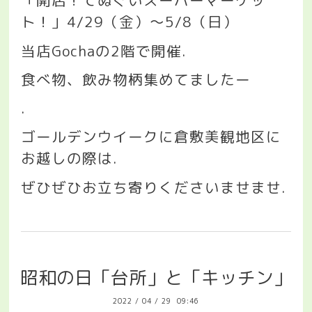
「開店！てぬぐいスーパーマーケッ
ト！」
4/29
（金）〜
5/8
（日）
当店
Gocha
の
2
階で開催
.
食べ物、飲み物柄集めてましたー
.
ゴールデンウイークに倉敷美観地区に
お越しの際は
.
ぜひぜひお立ち寄りくださいませませ
.
昭和の日「台所」と「キッチン」
2022
/
04
/
29 09:46