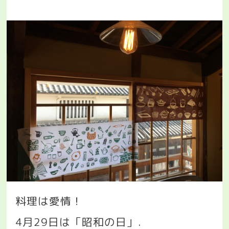
料理は愛情！
4
月
29
日は「昭和の日」
.