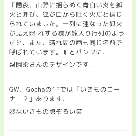
『闇夜、山野に揺らめく青白い炎を狐
火と呼び、狐が口から吐く火だと信じ
られていました。一列に連なった狐火
が見え隠
れする様が嫁入り行列のよう
だと、また、晴れ間の雨も同じ名前で
呼ばれています。』とパンフに
.
梨園染さんのデザインです
.
.
GW
、
Gocha
の
1F
では「いきものコー
ナー？」あります
.
妙ないきもの勢ぞろい笑