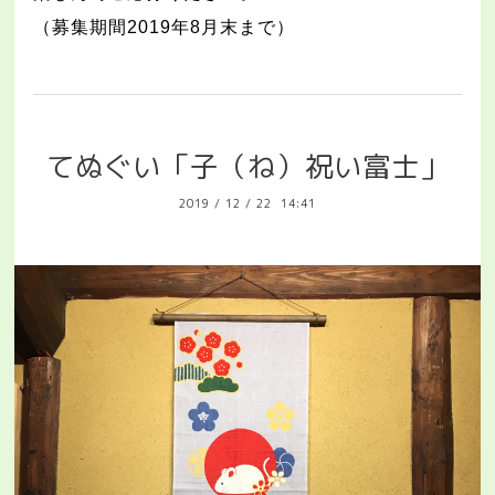
（募集期間
2019
年
8
月末まで）
てぬぐい「子（ね）祝い富士」
2019
/
12
/
22 14:41