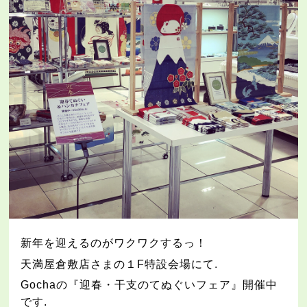
新年を迎えるのがワクワクするっ！
天満屋倉敷店さまの１
F
特設会場にて
.
Gocha
の『迎春・干支のてぬぐいフェア』開催中
です
.