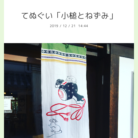
てぬぐい「小槌とねずみ」
2019
/
12
/
21 14:44