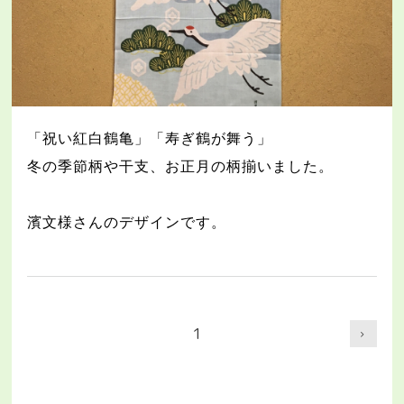
「祝い紅白鶴亀」「寿ぎ鶴が舞う」
冬の季節柄や干支、お正月の柄揃いました。
濱文様さんのデザインです。
1