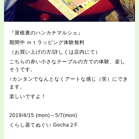
『屋根裏のハンカチマルシェ』
期間中
ｍｔラッピング体験無料
（お買い上げの方
/
詳しくは店内にて）
こちらの赤い小さなテーブルの方での体験、楽し
そうです。
↑
カンタンでなんとなくアートな感じ（笑）にでき
ます。
楽しいですよ！
2019/4/15
(
mon
)～
5/7
(
mon
)
くらし器てぬぐい
Gocha
２
F