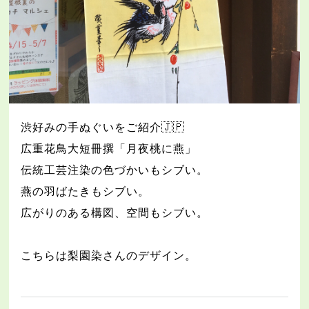
渋好みの手ぬぐいをご紹介
🇯🇵
広重花鳥大短冊撰「月夜桃に燕」
伝統工芸注染の色づかいもシブい。
燕の羽ばたきもシブい。
広がりのある構図、空間もシブい。
こちらは梨園染さんのデザイン。