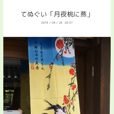
てぬぐい「月夜桃に燕」
2019
/
04
/
26 20:37