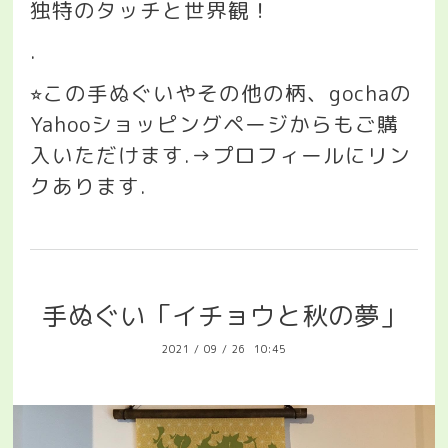
独特のタッチと世界観！
.
この手ぬぐいやその他の柄、
gocha
の
⭐︎
Yahoo
ショッピングページからもご購
入いただけます
.→
プロフィールにリン
クあります
.
手ぬぐい「イチョウと秋の夢」
2021
/
09
/
26 10:45