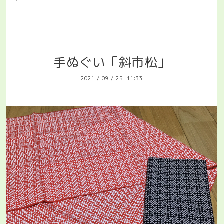
手ぬぐい「斜市松」
2021
/
09
/
25 11:33