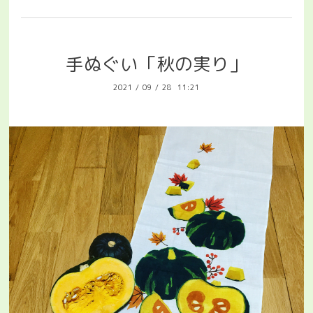
手ぬぐい「秋の実り」
2021
/
09
/
28 11:21