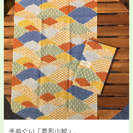
手ぬぐい「雲形小紋」
.