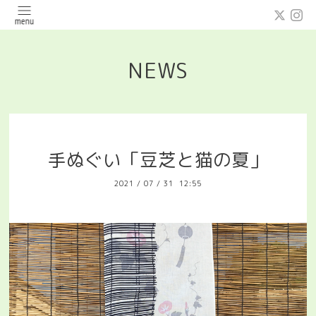
NEWS
手ぬぐい「豆芝と猫の夏」
2021
/
07
/
31 12:55