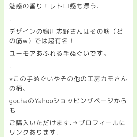
魅惑の香り！レトロ感も漂う
.
.
デザインの鴨川志野さんはその筋（ど
の筋
w
）では超有名！
ユーモアあふれる手ぬぐいです。
.
この手ぬぐいやその他の工房カモさん
⭐︎
の柄、
gocha
の
Yahoo
ショッピングページから
も
ご購入いただけます
.→
プロフィールに
リンクあります
.