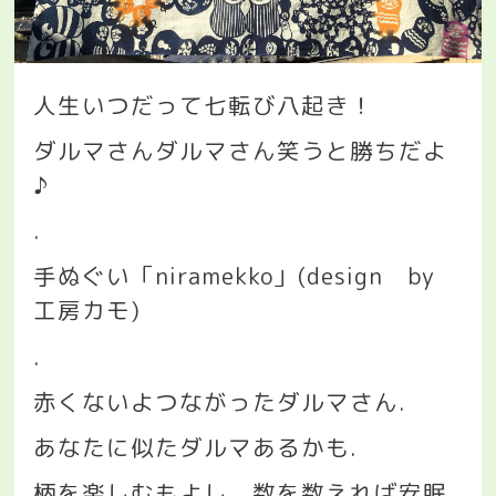
人生いつだって七転び八起き！
ダルマさんダルマさん笑うと勝ちだよ
♪
.
手ぬぐい「
niramekko
」
(design
by
工房カモ
)
.
赤くないよつながったダルマさん
.
あなたに似たダルマあるかも
.
柄を楽しむもよし、数を数えれば安眠