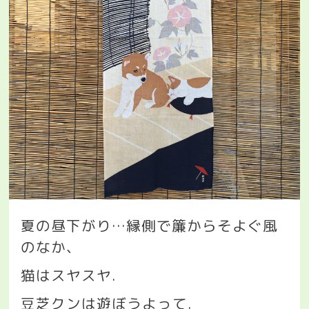
夏の昼下がり
…
縁側で簾からそよぐ風
のなか、
猫はスヤスヤ
.
豆芝クンは遊ぼうよって
.