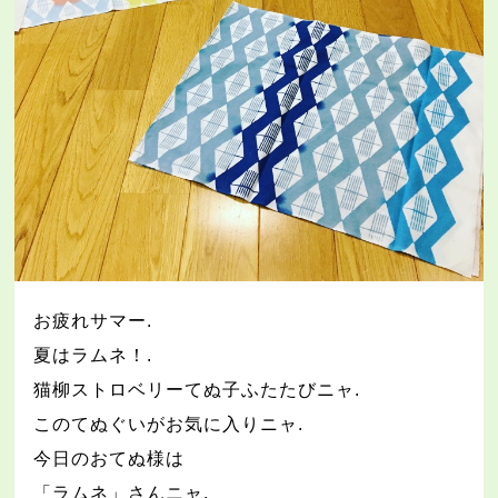
お疲れサマー
.
夏はラムネ！
.
猫柳ストロベリーてぬ子ふたたびニャ
.
このてぬぐいがお気に入りニャ
.
今日のおてぬ様は
「ラムネ」さんニャ
.