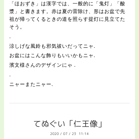
「ほおずき」は漢字では、一般的に「鬼灯」「酸
漿」と書きます。赤は夏の雷除け、形はお盆で先
祖が帰ってくるときの道を照らす提灯に見立てた
そう。
.
涼しげな風鈴も邪気祓いだってニャ
.
お盆にはこんな飾りもいいかもニャ
.
濱文様さんのデザインにゃ
.
.
ニャーまたニャー
.
てぬぐい「仁王像」
2020
/
07
/
23 11:14