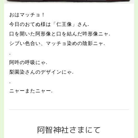
おはマッチョ！
今日のおてぬ様は「仁王像」さん
.
口を開いた阿形像と口を結んだ吽形像ニャ
.
シブい色合い、マッチョ染めの陰影ニャ
.
.
阿吽の呼吸にゃ
.
梨園染さんのデザインにゃ
.
.
ニャーまたニャー
.
阿智神社さまにて