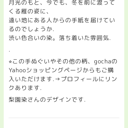
月光のもと、今でも、冬を前に渡って
くる雁の姿に、
遠い地にある人からの手紙を届けてい
るのでしょうか
.
渋い色合いの染。落ち着いた雰囲気
.
.
この手ぬぐいやその他の柄、
gocha
の
⭐︎
Yahoo
ショッピングページからもご購
入いただけます
.→
プロフィールにリン
クあります
.
梨園染さんのデザインです
.