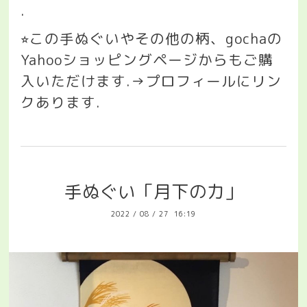
.
この手ぬぐいやその他の柄、
gocha
の
⭐︎
Yahoo
ショッピングページからもご購
入いただけます
.→
プロフィールにリン
クあります
.
手ぬぐい「月下の力」
2022
/
08
/
27 16:19