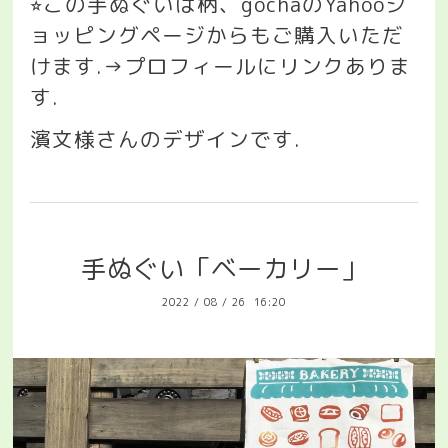
この手ぬぐいは柄、
gocha
の
Yahoo
シ
⭐︎
ョッピングページからもご購入いただ
けます
.→
プロフィールにリンクありま
す
.
濱文様さんのデザインです
.
手ぬぐい「ベーカリー」
2022
/
08
/
26 16:20