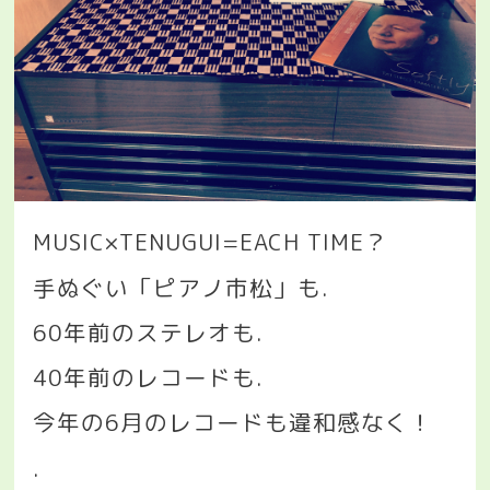
MUSIC×TENUGUI=EACH TIME
？
手ぬぐい「ピアノ市松」も
.
60
年前のステレオも
.
40
年前のレコードも
.
今年の
6
月のレコードも違和感なく！
.