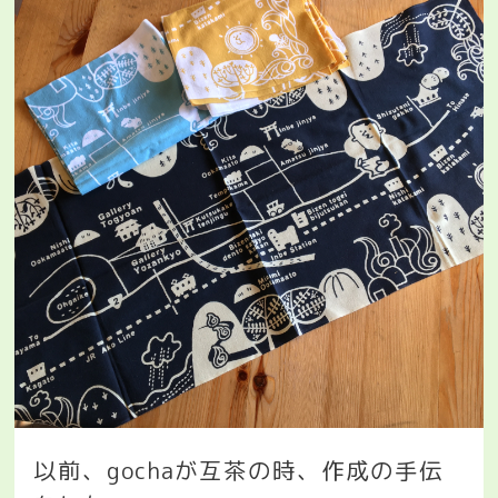
以前、
gocha
が互茶の時、作成の手伝