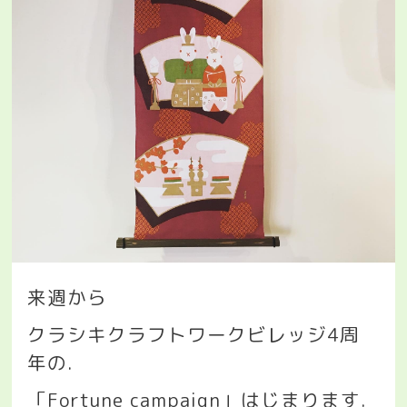
来週から
クラシキクラフトワークビレッジ
4
周
年の
.
「
Fortune campaign
」はじまります
.