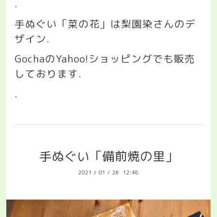
.
手ぬぐい「菜の花」は梨園染さんのデ
ザイン
.
Gocha
の
Yahoo!
ショッピングでも販売
しております
.
.
手ぬぐい「備前焼の里」
2021
/
01
/
26 12:48