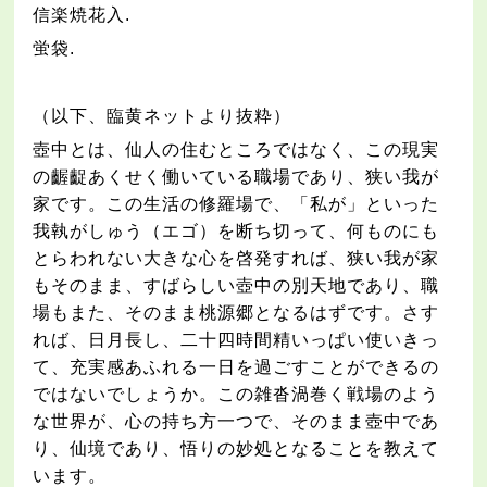
信楽焼花入
.
蛍袋
.
（以下、臨黄ネットより抜粋）
壺中とは、仙人の住むところではなく、この現実
の齷齪あくせく働いている職場であり、狭い我が
家です。この生活の修羅場で、「私が」といった
我執がしゅう（エゴ）を断ち切って、何ものにも
とらわれない大きな心を啓発すれば、狭い我が家
もそのまま、すばらしい壺中の別天地であり、職
場もまた、そのまま桃源郷となるはずです。さす
れば、日月長し、二十四時間精いっぱい使いきっ
て、充実感あふれる一日を過ごすことができるの
ではないでしょうか。この雑沓渦巻く戦場のよう
な世界が、心の持ち方一つで、そのまま壺中であ
り、仙境であり、悟りの妙処となることを教えて
います。