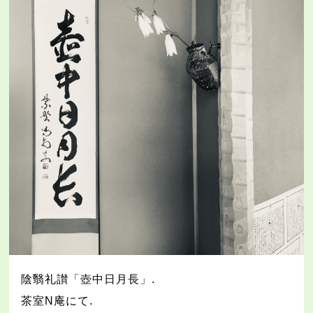
陰翳礼讃「壺中日月長」
.
茶室
N
庵にて
.