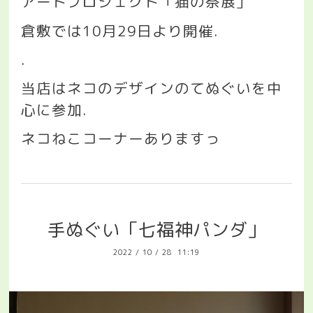
アートプロジェクト「猫の祭展」
倉敷では
10
月
29
日より開催
.
.
当店はネコのデザインのてぬぐいを中
心に参加
.
ネコねこコーナーありますっ
手ぬぐい「七福神パンダ」
2022
/
10
/
28 11:19