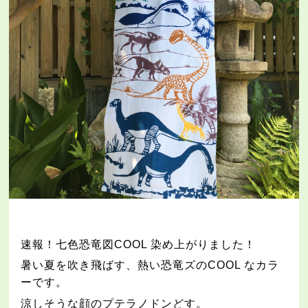
速報！七色恐竜図
COOL
染め上がりました！
暑い夏を吹き飛ばす、熱い恐竜ズの
COOL
なカラ
ーです。
涼しそうな顔のプテラノドンどす。