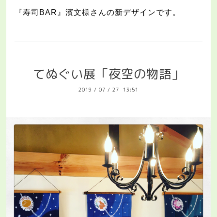
『寿司
BAR
』濱文様さんの新デザインです。
てぬぐい展「夜空の物語」
2019
/
07
/
27 13:51