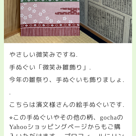
やさしい微笑みですね
.
手ぬぐい「微笑み雛飾り」
.
今年の雛祭り、手ぬぐいも飾りましょ
.
.
こちらは濱文様さんの絵手ぬぐいです
.
この手ぬぐいやその他の柄、
の
⭐︎
gocha
ショッピングページからもご購
Yahoo