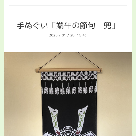
手ぬぐい「端午の節句 兜」
2025
/
01
/
28 15:43