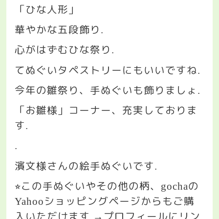
「ひな人形」
華やかな五段飾り
.
心がはずむひな祭り
.
てぬぐいタペストリーにもいいですね
.
今年の雛祭り、手ぬぐいも飾りましょ
.
「お雛様」コーナー、充実しておりま
す
.
.
濱文様さんの絵手ぬぐいです
.
この手ぬぐいやその他の柄、
の
⭐︎
gocha
ショッピングページからもご購
Yahoo
入いただけます
プロフィールにリン
.→