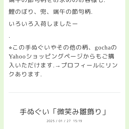
.
鯉のぼり、兜、端午の節句柄
.
いろいろ入荷しましたー
.
この手ぬぐいやその他の柄、
の
⭐︎
gocha
ショッピングページからもご購
Yahoo
入いただけます
プロフィールにリン
.→
クあります
.
手ぬぐい「微笑み雛飾り」
2025
/
01
/
27 15:19