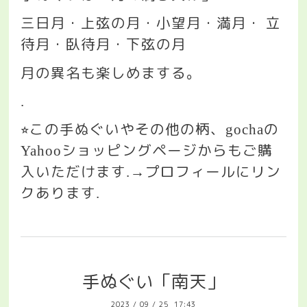
三日月・上弦の月・小望月・満月・
立
待月・臥待月・下弦の月
月の異名も楽しめまする。
.
この手ぬぐいやその他の柄、
の
⭐︎
gocha
ショッピングページからもご購
Yahoo
入いただけます
プロフィールにリン
.→
クあります
.
手ぬぐい「南天」
2023
/
09
/
25 17:43