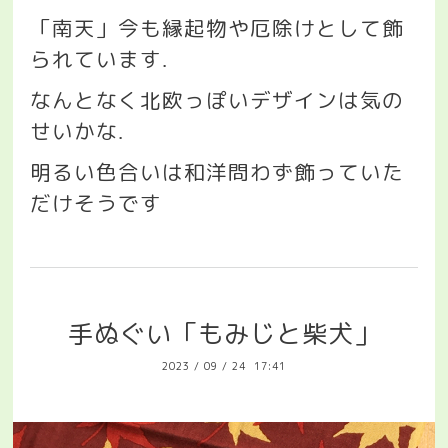
「南天」今も縁起物や厄除けとして飾
られています
.
なんとなく北欧っぽいデザインは気の
せいかな
.
明るい色合いは和洋問わず飾っていた
だけそうです
手ぬぐい「もみじと柴犬」
2023
/
09
/
24 17:41