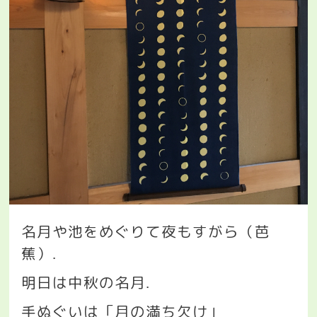
名月や池をめぐりて夜もすがら（芭
蕉）
.
明日は中秋の名月
.
手ぬぐいは「月の満ち欠け」