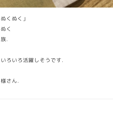
「ぬくぬく」
くぬく
家族
.
でいろいろ活躍しそうです
.
文様さん
.