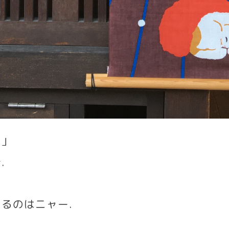
雪」
青
.
いるのはニャー
.