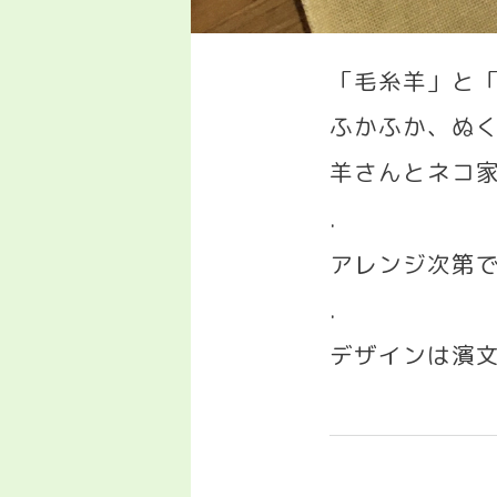
「毛糸羊」と
ふかふか、ぬ
羊さんとネコ
.
アレンジ次第
.
デザインは濱