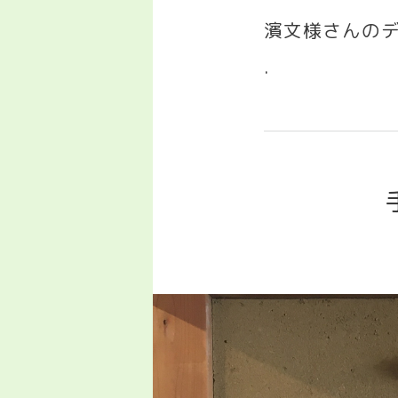
濱文様さんの
.