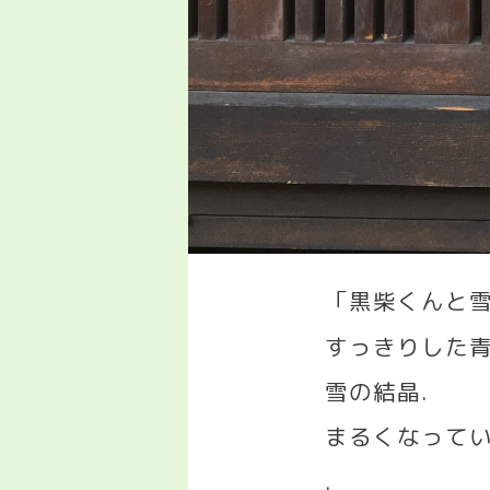
「黒柴くんと
すっきりした
雪の結晶
.
まるくなって
.