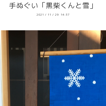
手ぬぐい「黒柴くんと雪」
2021
/
11
/
29 14:37