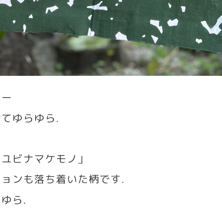
ビー
けてゆらゆら
.
ツユビナマケモノ」
ションも落ち着いた柄です
.
らゆら
.