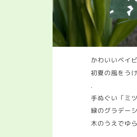
かわいいベイ
初夏の風をう
.
手ぬぐい「ミ
緑のグラデー
木のうえでゆ
.