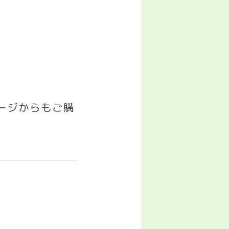
゚ージからもご購
」