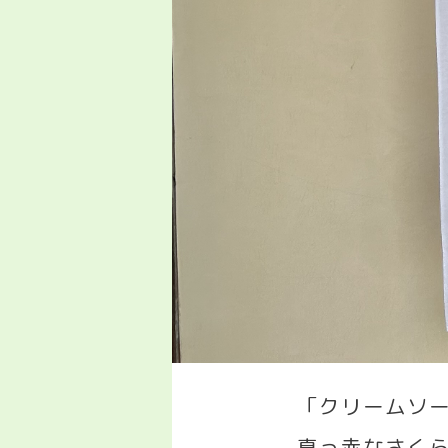
「クリームソ
真っ赤なさく