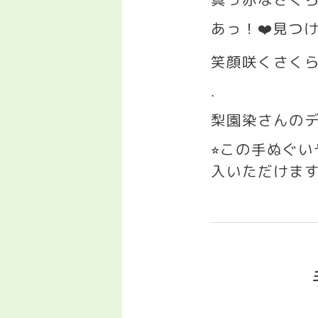
あっ！
❤️
見つ
笑顔咲くさく
.
梨園染さんの
この手ぬぐ
⭐︎
入いただけま