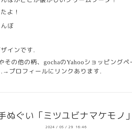
けたよ！
らんぼ
デザインです
.
いやその他の柄、
の
ショッピングヘ
gocha
Yahoo
す
プロフィールにリンクあります
.→
.
手ぬぐい「ミツユビナマケモノ
2024
/
05
/
29 16:46