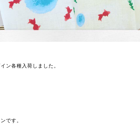
ザイン各種入荷しました。
。
インです。