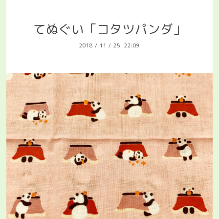
てぬぐい「コタツパンダ」
2018
/
11
/
25 22:09