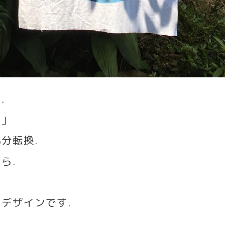
ら
.
ム」
気分転換
.
ゆら
.
のデザインです
.