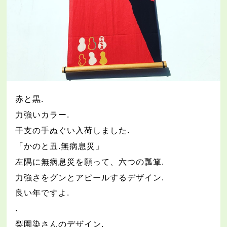
赤と黒
.
力強いカラー
.
干支の手ぬぐい入荷しました
.
「かのと丑
.
無病息災」
左隅に無病息災を願って、六つの瓢箪
.
力強さをグンとアピールするデザイン
.
良い年ですよ
.
.
梨園染さんのデザイン
.