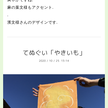
麻の葉文様もアクセント
.
.
濱文様さんのデザインです
.
てぬぐい「やきいも」
2020
/
10
/
25 13:14