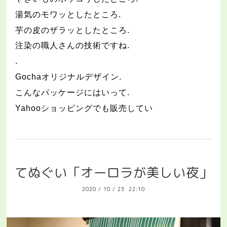
湯気のモワッとしたところ
.
芋の皮のザラッとしたところ
.
注染の職人さんの技術ですね
.
.
Gocha
オリジナルデザイン
.
こんなパッケージにはいって
.
Yahoo
ショッピングでも販売してい
てぬぐい「オーロラが美しい夜」
2020
/
10
/
23 22:10