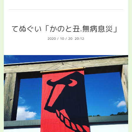
てぬぐい「かのと丑.無病息災」
2020
/
10
/
20 20:12