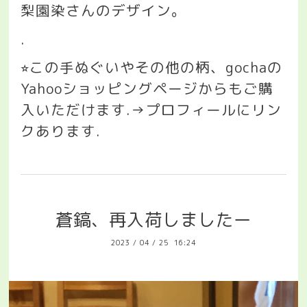
梨園染さんのデザイン。
.
この手ぬぐいやその他の柄、
gocha
の
⭐︎
Yahoo
ショッピングページからもご購
入いただけます
.→
プロフィールにリン
クあります
.
蒼鎬、再入荷しましたー
2023
/
04
/
25 16:24