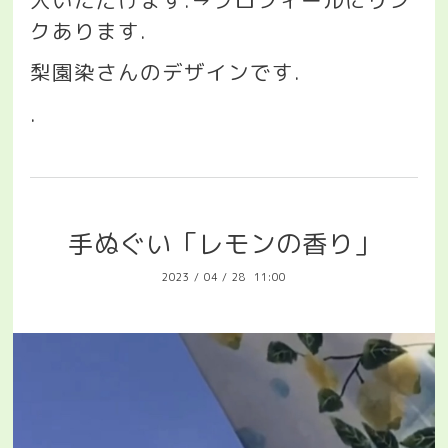
入いただけます
.→
プロフィールにリン
クあります
.
梨園染さんのデザインです
.
.
手ぬぐい「レモンの香り」
2023
/
04
/
28 11:00