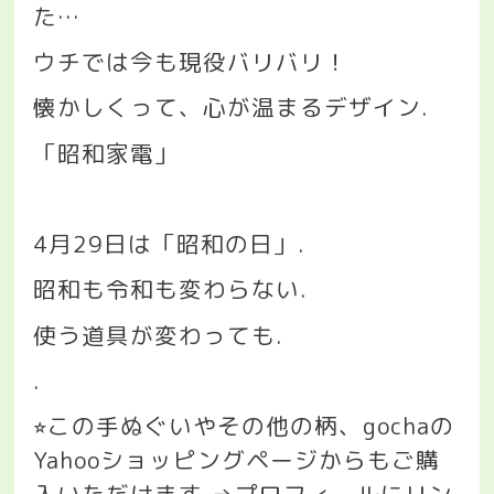
た
…
ウチでは今も現役バリバリ！
懐かしくって、心が温まるデザイン
.
「昭和家電」
4
月
29
日は「昭和の日」
.
昭和も令和も変わらない
.
使う道具が変わっても
.
.
この手ぬぐいやその他の柄、
gocha
の
⭐︎
Yahoo
ショッピングページからもご購