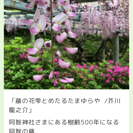
「藤の花雫とめたるたまゆらや
/芥川
龍之介」
阿智神社さまにある樹齢
500
年になる
阿智の藤
.