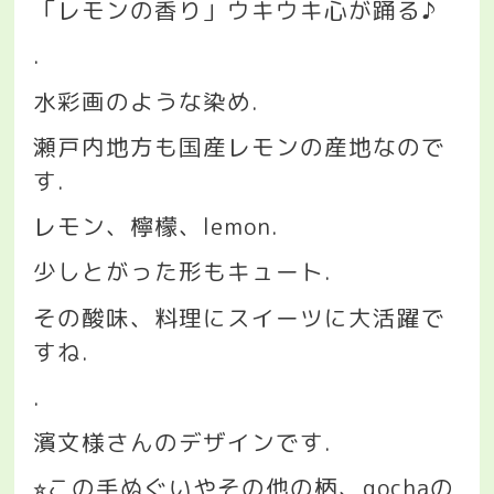
「レモンの香り」ウキウキ心が踊る♪
.
水彩画のような染め
.
瀬戸内地方も国産レモンの産地なので
す
.
レモン、檸檬、
lemon.
少しとがった形もキュート
.
その酸味、料理にスイーツに大活躍で
すね
.
.
濱文様さんのデザインです
.
この手ぬぐいやその他の柄、
gocha
の
⭐︎