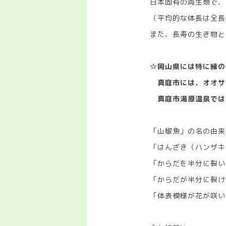
日本固有の両生類で、
（平均的な体長は全長5
また、長寿の生き物と
☆岡山県には特に縁の
真庭市には、オオサ
真庭市湯原温泉では
「山椒魚」の名の由来
「はんざき（ハンザキ
「からだを半分に裂い
「からだが半分に裂け
「体表模様が花が咲い