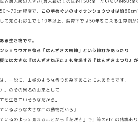
世界最大級の大きさ(最大級のものは約150cm だいたい約60cm
0～70cm程度で、
この手ぬぐいのオオサンショウウオは約60cm
して知られ野生でも10年以上、飼育下では50年をこえる生存例が
ある生き物です。
ンショウウオを祭る「はんざき大明神」という神社があったり
夏には大きな『はんざきねぶた』も登場する『はんざきまつり』が
は、一説に、山椒のような香りを発することによるそうです。
）」のその異名の由来として
ても生きていそうなだから」
ているような大きな口の動物だから」
ているのように見えることから『花咲き』で」等のetc.の諸説あ