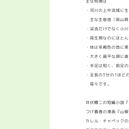
主な特徴は
・河川の上中流域に生
主な生息地（岡山県
・渓流だけでなく小川
・両生類なのにほとん
・体は茶褐色の地に黒
・大きく扁平な頭に直
・手足は短く、前足の
・全長の3分の1ほど
等々です。
井伏鱒二の短編小説『
つげ義春の漫画『山椒
カレル・チャペックの