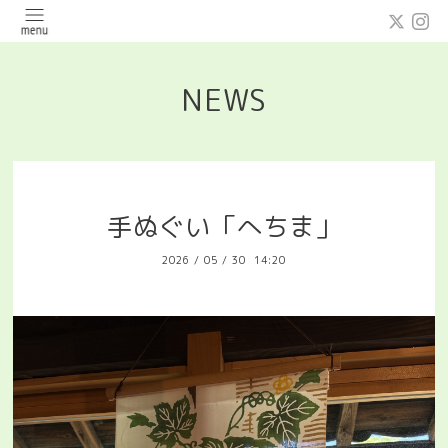
NEWS
手ぬぐい「へちま」
2026
/
05
/
30 14:20