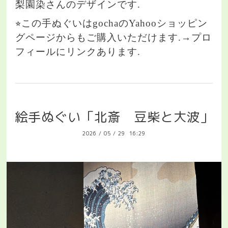
梨園染さんのデザインです.
⭐︎この手ぬぐいはgochaのYahooショッピン
グページからもご購入いただけます.→プロ
フィールにリンクあります.
絵手ぬぐい「北斎 豆柴と大波」
2026
/
05
/
29 16:29