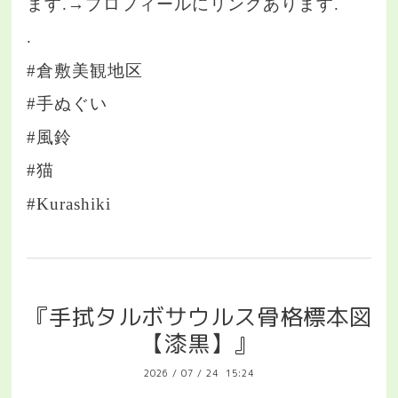
ます.→プロフィールにリンクあります.
.
#倉敷美観地区
#手ぬぐい
#風鈴
#猫
#Kurashiki
『手拭タルボサウルス骨格標本図
【漆黒】』
2026
/
07
/
24 15:24