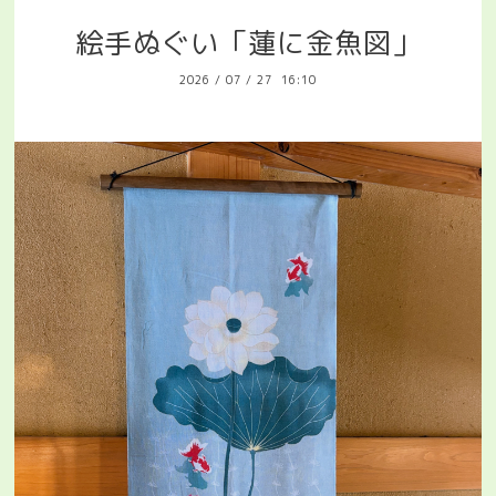
絵手ぬぐい「蓮に金魚図」
2026
/
07
/
27 16:10