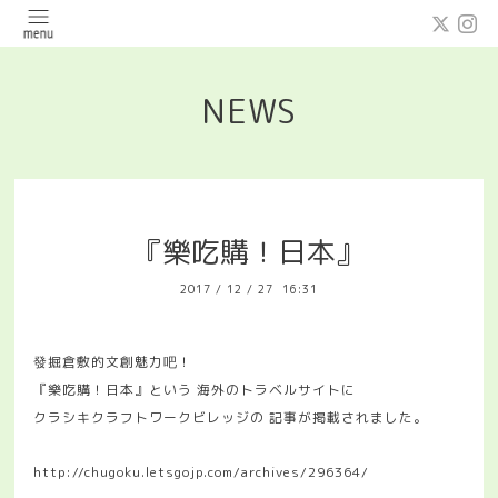
NEWS
『樂吃購！日本』
2017
/
12
/
27 16:31
發掘倉敷的文創魅力吧！
『樂吃購！日本』という 海外のトラベルサイトに
クラシキクラフトワークビレッジの 記事が掲載されました。
http://chugoku.letsgojp.com/archives/296364/