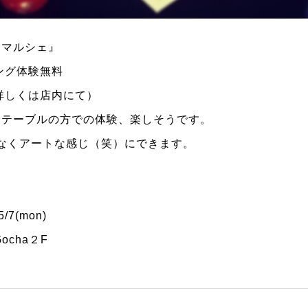
チマルシェ』
ング体験無料
詳しくは店内にて）
なテーブルの方での体験、楽しそうです。
なくアートな感じ（笑）にできます。
5/7
(
mon
)
ocha
２
F