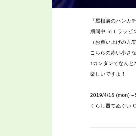
『屋根裏のハンカ
期間中
ｍｔラッピ
（お買い上げの方
/
こちらの赤い小さ
↑
カンタンでなんと
楽しいですよ！
2019/4/15
(
mon
)～
くらし器てぬぐい
G