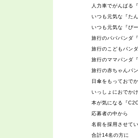
人力車でがんばる
いつも元気な『た
いつも元気な『ぴ
旅行のパパパンダ
旅行のこどもパン
旅行のママパンダ
旅行の赤ちゃんパ
日傘をもっておで
いっしょにおでか
本が気になる『
C2
応募者の中から
名前を採用させて
合計
14
名の方に