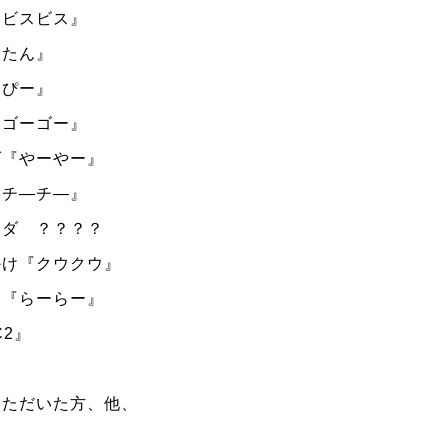
『ビスビス』
んたん』
ーぴー』
『ゴーゴー』
ダ『やーやー』
『チ―チ―』
ンダ ？？？？
かけ『クウクウ』
け『らーらー』
C2
』
いただいた方、他、