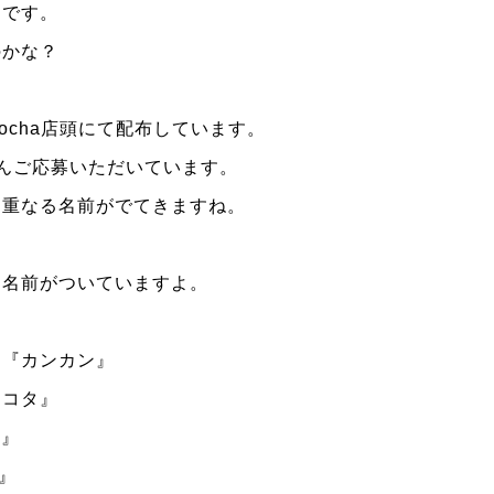
うです。
のかな？
ocha
店頭にて配布しています。
んご応募いただいています。
、重なる名前がでてきますね。
な名前がついていますよ。
き『カンカン』
タコタ』
O
』
』