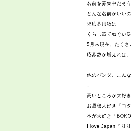
名前を募集中だそ
どんな名前がいい
※
応募用紙は
くらし器てぬぐい
G
5
月末現在、たくさ
応募数が増えれば
他のパンダ、こん
↓
高いところが大好
お昼寝大好き『コ
本が大好き『
BOK
I love Japan
『
KIKI