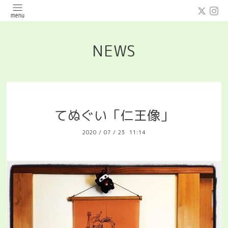
NEWS
てぬぐい「仁王像」
2020
/
07
/
23 11:14