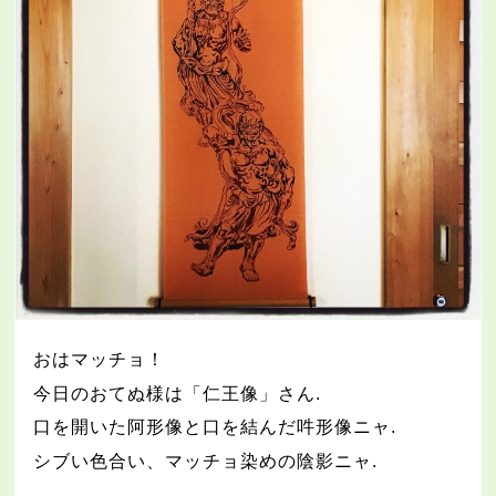
おはマッチョ！
今日のおてぬ様は「仁王像」さん
.
口を開いた阿形像と口を結んだ吽形像ニャ
.
シブい色合い、マッチョ染めの陰影ニャ
.
.