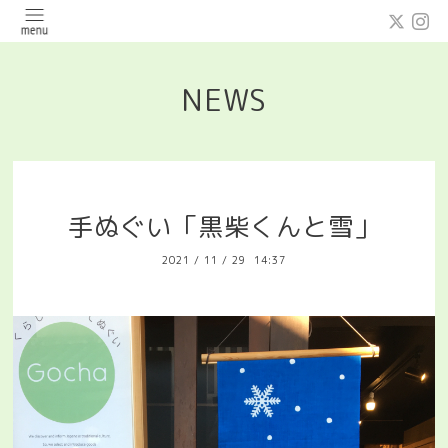
NEWS
手ぬぐい「黒柴くんと雪」
2021
/
11
/
29 14:37