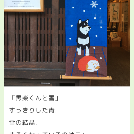
「黒柴くんと雪」
すっきりした青
.
雪の結晶
.