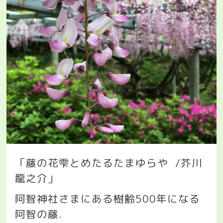
「藤の花雫とめたるたまゆらや
/芥川
龍之介」
阿智神社さまにある樹齢
500
年になる
阿智の藤
.