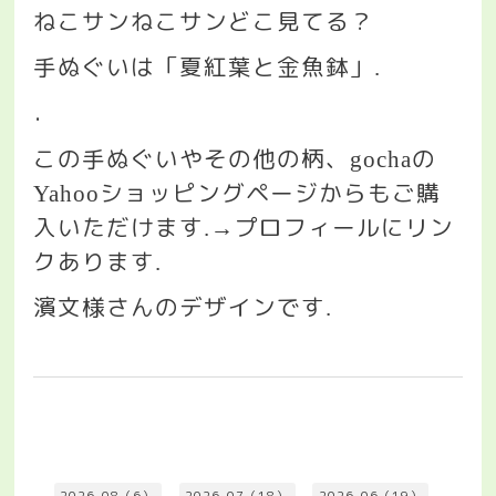
ねこサンねこサンどこ見てる？
手ぬぐいは「夏紅葉と金魚鉢」
.
．
この手ぬぐいやその他の柄、
の
gocha
ショッピングページからもご購
Yahoo
入いただけます
プロフィールにリン
.→
クあります
.
濱文様さんのデザインです
.
2026-08（6）
2026-07（18）
2026-06（19）