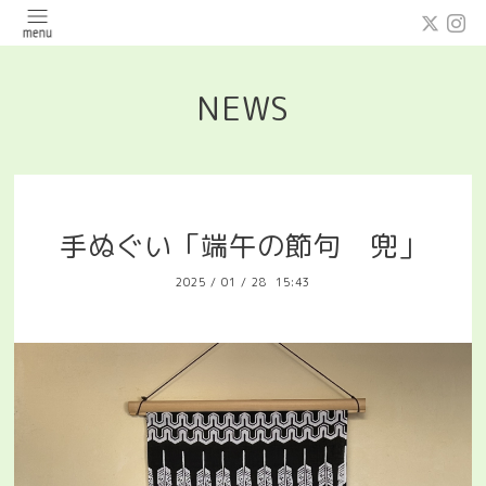
NEWS
手ぬぐい「端午の節句 兜」
2025
/
01
/
28 15:43