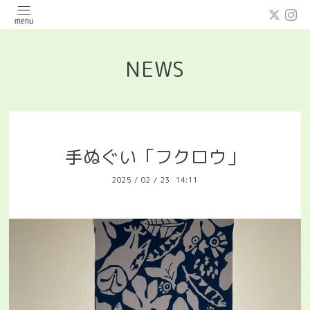
NEWS
手ぬぐい「フクロウ」
2025
/
02
/
23 14:11