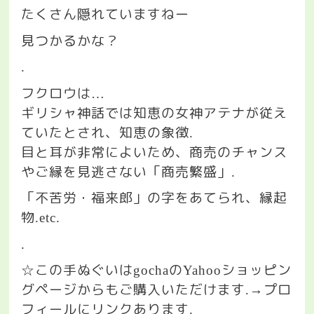
たくさん隠れていますねー
見つかるかな？
.
フクロウは
…
ギリシャ神話では知恵の女神アテナが従え
ていたとされ、知恵の象徴
.
目と耳が非常によいため、商売のチャンス
やご縁を見逃さない「商売繁盛」
.
「不苦労・福来郎」の字をあてられ、縁起
物
.etc.
.
この手ぬぐいは
の
ショッピン
☆
gocha
Yahoo
グページからもご購入いただけます
プロ
.→
フィールにリンクあります
.