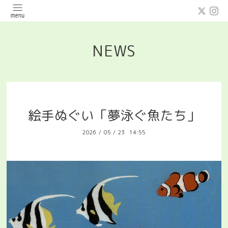
NEWS
絵手ぬぐい「夢泳ぐ魚たち」
2026
/
05
/
23 14:55