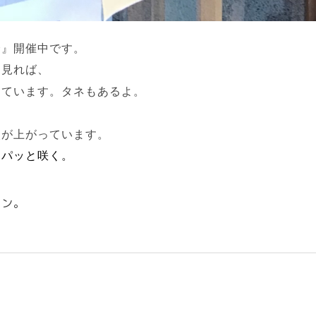
会』開催中です。
く見れば、
っています。タネもあるよ。
火が上がっています。
にパッと咲く。
イン。