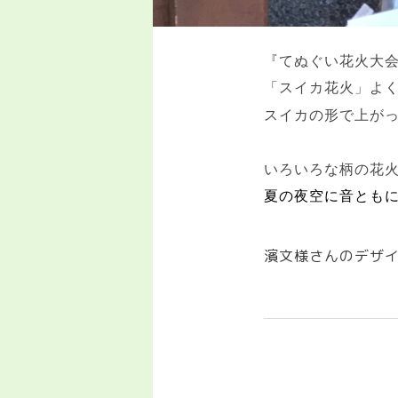
『てぬぐい花火大
「スイカ花火」よ
スイカの形で上が
いろいろな柄の花
夏の夜空に音とも
濱文様さんのデザ