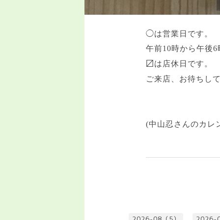
◯は営業日です。
午前
10
時から午後
6
〼は店休日です。
ご来店、お待ちし
(中山忍さんのカレ
2026-08（5）
2026-