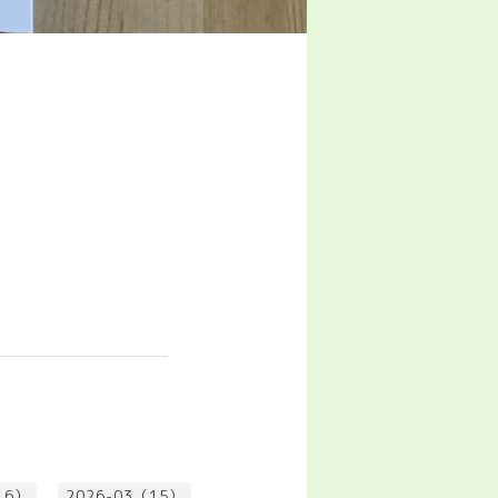
16）
2026-03（15）