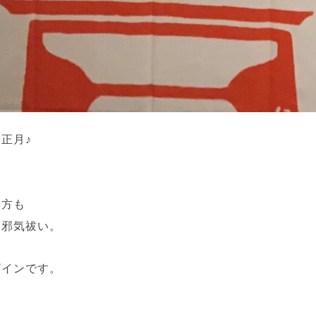
正月♪
」
い方も
＆邪気祓い。
ザインです。