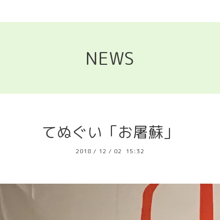
NEWS
てぬぐい「お屠蘇」
2018
/
12
/
02 15:32