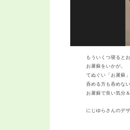
もういくつ寝るとお
お屠蘇をいかが。
てぬぐい「お屠蘇
呑める方も呑めな
お屠蘇で良い気分
にじゆらさんのデ