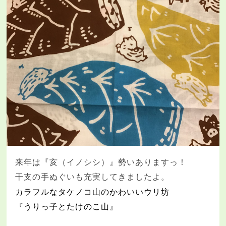
来年は『亥（イノシシ）』勢いありますっ！
干支の手ぬぐいも充実してきましたよ。
カラフルなタケノコ山のかわいいウリ坊
『うりっ子とたけのこ山』