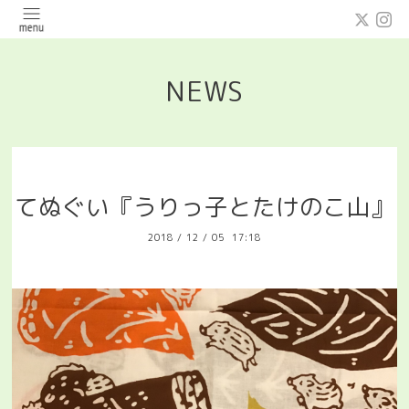
NEWS
てぬぐい『うりっ子とたけのこ山』
2018
/
12
/
05 17:18