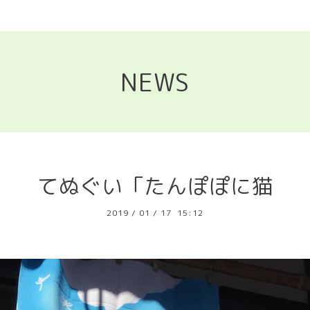
NEWS
てぬぐい「たんぽぽに猫
2019
/
01
/
17 15:12