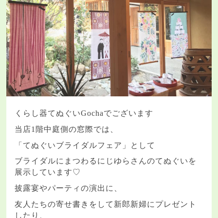
くらし器てぬぐい
Gocha
でございます
当店
1
階中庭側の窓際では、
「てぬぐいブライダルフェア」として
ブライダルにまつわるにじゆらさんのてぬぐいを
展示しています♡
披露宴やパーティの演出に、
友人たちの寄せ書きをして新郎新婦にプレゼント
したり、