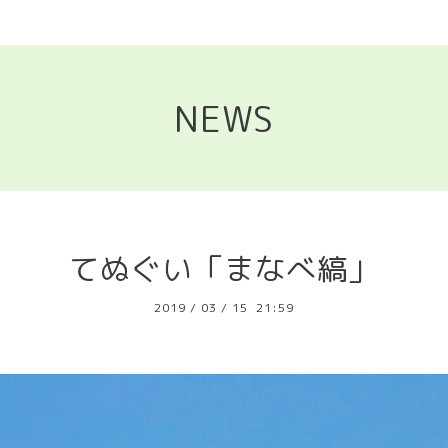
NEWS
てぬぐい「まなべ縞」
2019
/
03
/
15 21:59