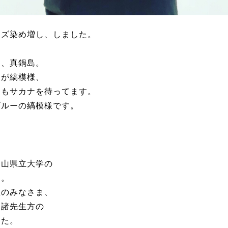
ーズ染め増し、しました。
島、真鍋島。
波が縞模様、
コもサカナを待ってます。
ブルーの縞模様です。
。
岡山県立大学の
す。
生のみなさま、
た諸先生方の
した。