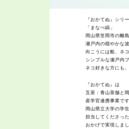
『おかてぬ』シリ
「まなべ縞」
岡山県笠岡市の離
瀬戸内の穏やかな
向こうには船、ネ
シンプルな瀬戸内
ネコ好きな方にも
『おかてぬ』は
互茶：青山茶舗と
産学官連携事業で
岡山県立大学の学
担当してくださっ
おかげで実現しま