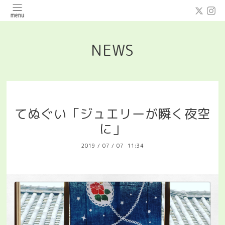
NEWS
てぬぐい「ジュエリーが瞬く夜空
に」
2019
/
07
/
07 11:34