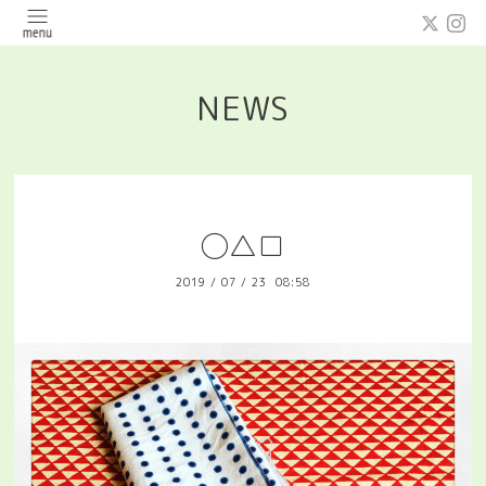
NEWS
◯△□
2019
/
07
/
23 08:58