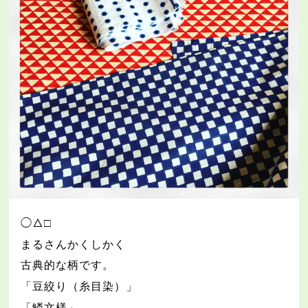
◯△
□
まるさんかくしかく
古典的な柄です。
「豆絞り（糸目染）」
「鱗文様」