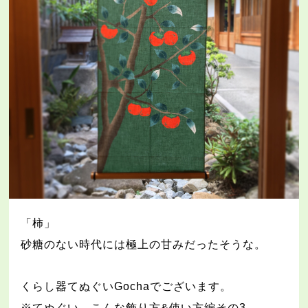
「柿」
砂糖のない時代には極上の甘みだったそうな。
くらし器てぬぐい
Gocha
でございます。
※
てぬぐい、こんな飾り方
&
使い方編その
3