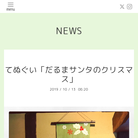
NEWS
てぬぐい「だるまサンタのクリスマ
ス」
2019
/
10
/
13 08:20