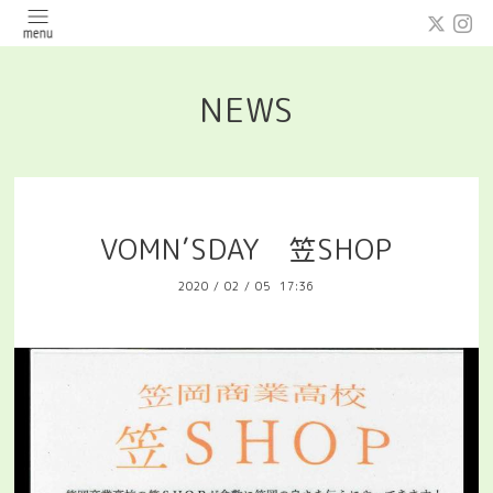
NEWS
VOMN’SDAY 笠SHOP
2020
/
02
/
05 17:36